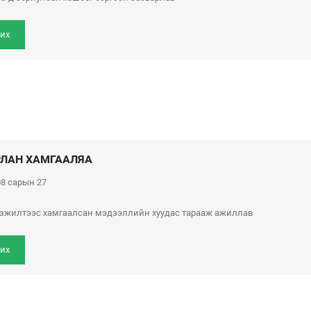
их
РЛАН ХАМГААЛЯА
8 сарын 27
зжилтээс хамгаалсан мэдээллийн хуудас тарааж ажиллав
их