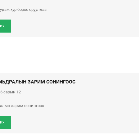
уудаж хур бороо орууллаа
их
МЬДРАЛЫН ЗАРИМ СОНИНГООС
6 сарын 12
ралын зарим сонингоос
их