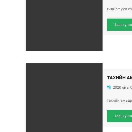
гидцг-т үүл б
Цааш унш
ТАХИЙН А
2020 оны 0
тахийн амьд
Цааш унш