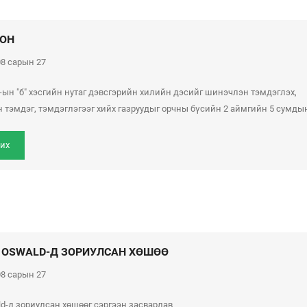
ОН
8 сарын 27
г-ын "б" хэсгийн нутаг дэвсгэрийн хилийн дэсийг шинэчлэн тэмдэглэх,
 тэмдэг, тэмдэглэгээг хийх газруудыг орчны бүсийн 2 аймгийн 5 сумдын.
их
N OSWALD-Д ЗОРИУЛСАН ХӨШӨӨ
8 сарын 27
ald-д зориулсан хөшөөг сэргээн засварлав