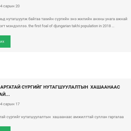
4 сарын 20
вьд нутагшуулж байгаа тахийн сүргийн энэ жилийн анхны унага ажнай
т мэндэллээ. the first foal of djungarian takhi population in 2018 ...
их
ЗАРГАТАЙ СҮРГИЙГ НУТАГШУУЛАЛТЫН ХАШААНААС
Й...
4 сарын 17
атай сүргийг нутагшуулалтын хашаанаас амжилттай суллан гаргалаа