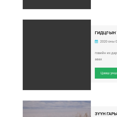
ГИДЦГ-ЫН 
2020 оны 0
говийн их да
авах
Цааш унш
ЗҮҮН ГАР