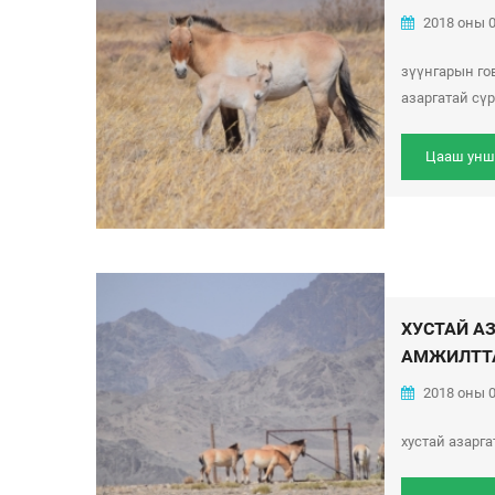
2018 оны 0
зүүнгарын го
азаргатай сүрэг
Цааш унш
ХУСТАЙ А
АМЖИЛТТА
2018 оны 0
хустай азарг