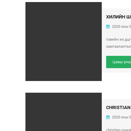
ХИЛИЙН Ш
2020 оны 0
говийн их дц
хамгаалалтын
Цааш унш
CHRISTIA
2020 оны 0
christian osw