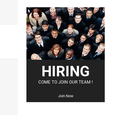
HIRING
COME TO JOIN OUR TEAM !
Join Now