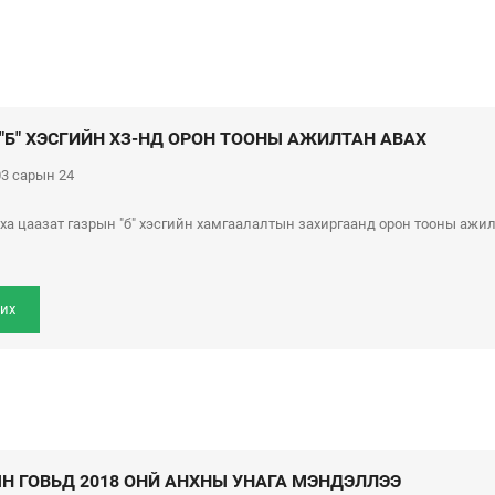
"Б" ХЭСГИЙН ХЗ-НД ОРОН ТООНЫ АЖИЛТАН АВАХ
3 сарын 24
рха цаазат газрын "б" хэсгийн хамгаалалтын захиргаанд орон тооны ажи
их
ЫН ГОВЬД 2018 ОНЙ АНХНЫ УНАГА МЭНДЭЛЛЭЭ