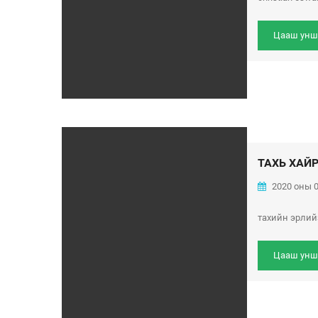
Цааш унш
ТАХЬ ХАЙ
2020 оны 0
тахийн эрлий
Цааш унш