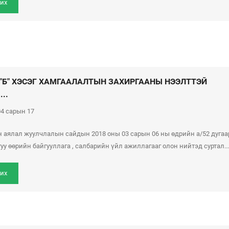
их
 "Б" ХЭСЭГ ХАМГААЛАЛТЫН ЗАХИРГААНЫ НЭЭЛТТЭЙ
..
4 сарын 17
н аялал жуулчлалын сайдын 2018 оны 03 сарын 06 ны өдрийн а/52 дугаа
у өөрийн байгууллага , салбарийн үйл ажиллагааг олон нийтэд суртал...
их