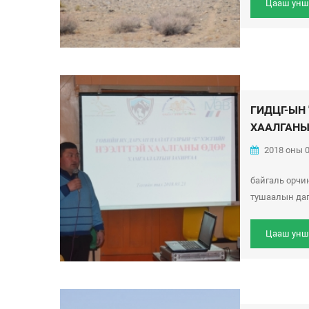
Цааш унш
ГИДЦГ-ЫН
ХААЛГАНЫ.
2018 оны 0
байгаль орчи
тушаалын дагу
Цааш унш