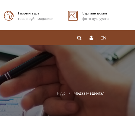
Газрын зураг
Зургийн цомог
газар зүйн мэдээлэл
фото цуглуулга
EN
Нүүр
Мэдээ Мэдээлэл