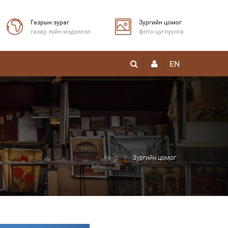
Газрын зураг
Зургийн цомог
газар зүйн мэдээлэл
фото цуглуулга
EN
Нүүр
Зургийн цомог