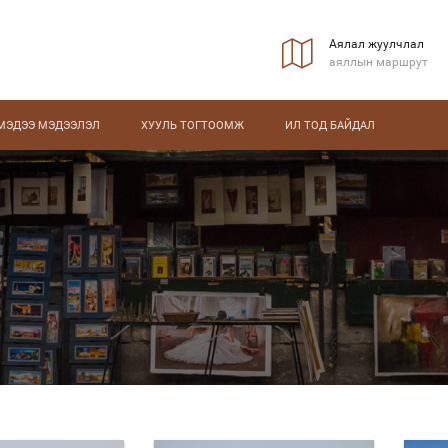
Аялал жуулчлал
аяллын маршрут
МЭДЭЭ МЭДЭЭЛЭЛ
ХУУЛЬ ТОГТООМЖ
ИЛ ТОД БАЙДАЛ