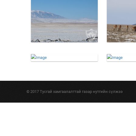
© 2017 Тусгай хамгаалалттай газар нутгийн сүлжээ