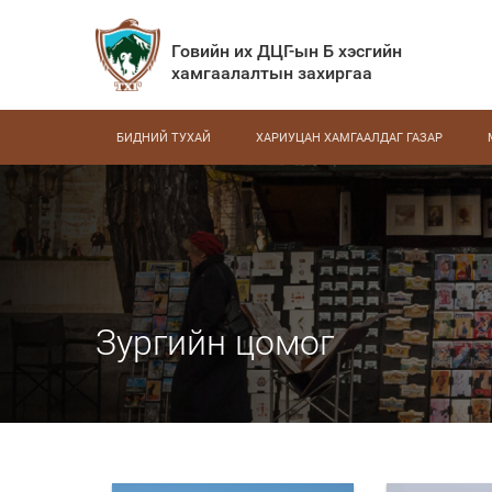
Говийн их ДЦГ-ын Б хэсгийн
хамгаалалтын захиргаа
БИДНИЙ ТУХАЙ
ХАРИУЦАН ХАМГААЛДАГ ГАЗАР
Зургийн цомог