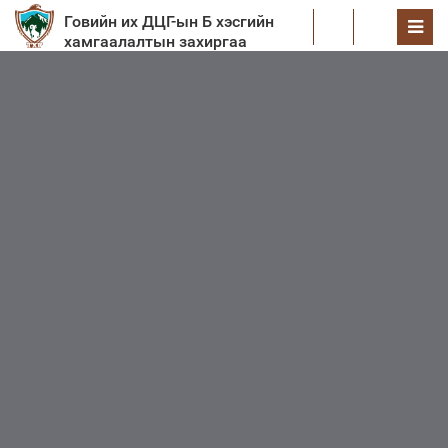
Говийн их ДЦГ-ын Б хэсгийн
EN
хамгаалалтын захиргаа